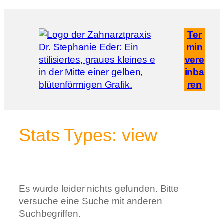
Zum
Inhalt
Ter
springen
min
vere
inba
ren
Stats Types:
view
Es wurde leider nichts gefunden. Bitte
versuche eine Suche mit anderen
Suchbegriffen.