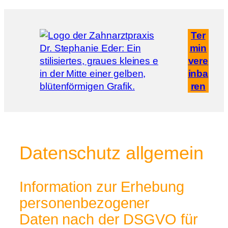
Zum
Inhalt
Ter
springen
min
vere
inba
ren
Datenschutz allgemein
Information zur Erhebung
personenbezogener
Daten nach der DSGVO für